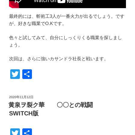
最終的には、斬術工3人が一番火力が出るでしょう。です
が、好きな職業でO.Kです。
色々と試してみて、自分にしっくりくる職業を探しまし
ょう。
次回は、さらに強いカサンドラ社長と戦います。
T
共
wi
有
tt
投
2020年11月12日
er
稿
黄泉ヲ裂ク華 〇〇との戦闘
日:
SWITCH版
T
共