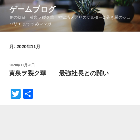
コ
ゲームブログ
ン
創の軌跡 黄泉ヲ裂ク華 神獄塔メアリスケルター2 蒼き翼のシュ
テ
バリエ おすすめマンガ
ン
ツ
へ
月:
2020年11月
ス
キ
ッ
投
2020年11月28日
プ
稿
黄泉ヲ裂ク華 最強社長との闘い
日:
T
共
wi
有
tt
er