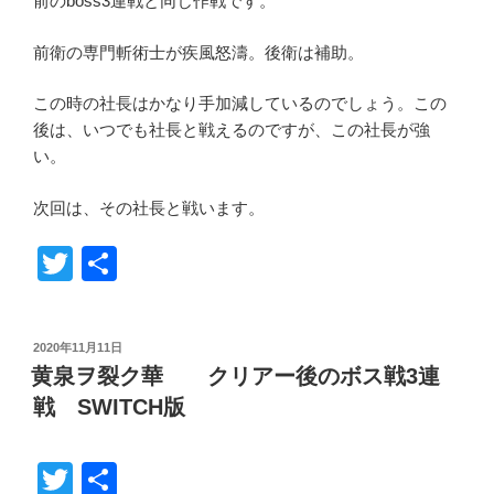
前のboss3連戦と同じ作戦です。
前衛の専門斬術士が疾風怒濤。後衛は補助。
この時の社長はかなり手加減しているのでしょう。この
後は、いつでも社長と戦えるのですが、この社長が強
い。
次回は、その社長と戦います。
T
共
wi
有
tt
投
2020年11月11日
er
稿
黄泉ヲ裂ク華 クリアー後のボス戦3連
日:
戦 SWITCH版
T
共