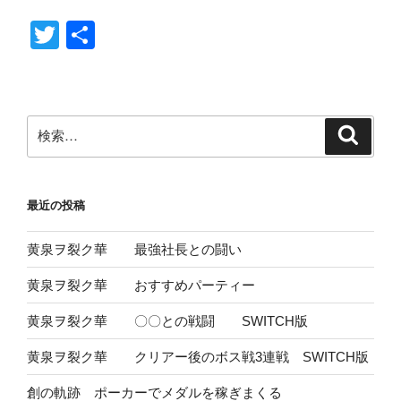
T
共
wi
有
tt
er
検
検
索
索:
最近の投稿
黄泉ヲ裂ク華 最強社長との闘い
黄泉ヲ裂ク華 おすすめパーティー
黄泉ヲ裂ク華 〇〇との戦闘 SWITCH版
黄泉ヲ裂ク華 クリアー後のボス戦3連戦 SWITCH版
創の軌跡 ポーカーでメダルを稼ぎまくる