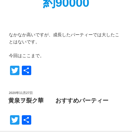
約90000
なかなか高いですが、成長したパーティーでは大したこ
とはないです。
今回はここまで。
T
共
wi
有
tt
投
2020年11月27日
er
稿
黄泉ヲ裂ク華 おすすめパーティー
日:
T
共
wi
有