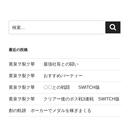
稿
シ
ョ
ン
検
検
索
索:
最近の投稿
黄泉ヲ裂ク華 最強社長との闘い
黄泉ヲ裂ク華 おすすめパーティー
黄泉ヲ裂ク華 〇〇との戦闘 SWITCH版
黄泉ヲ裂ク華 クリアー後のボス戦3連戦 SWITCH版
創の軌跡 ポーカーでメダルを稼ぎまくる