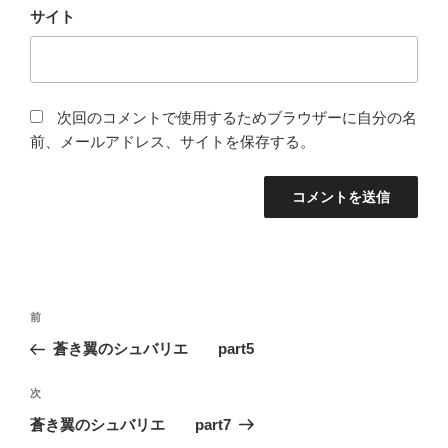
サイト
次回のコメントで使用するためブラウザーに自分の名
前、メールアドレス、サイトを保存する。
投
前
前
稿
の
蒼き翼のシュバリエ part5
ナ
投
ビ
稿
次
次
ゲ
の
蒼き翼のシュバリエ part7
投
ー