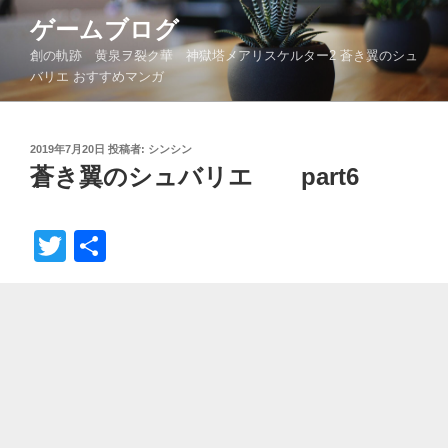
コ
ゲームブログ
ン
創の軌跡 黄泉ヲ裂ク華 神獄塔メアリスケルター2 蒼き翼のシュ
テ
バリエ おすすめマンガ
ン
ツ
へ
投
2019年7月20日
投稿者:
シンシン
ス
稿
蒼き翼のシュバリエ part6
キ
日:
ッ
プ
T
共
wi
有
tt
er