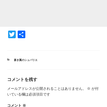
T
共
wi
有
tt
er
カ
蒼き翼のシュバリエ
テ
ゴ
リ
ー
コメントを残す
メールアドレスが公開されることはありません。
※
が付
いている欄は必須項目です
コメント
※