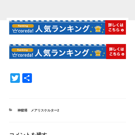
T
共
wi
有
tt
er
カ
神獄塔 メアリスケルター2
テ
ゴ
リ
ー