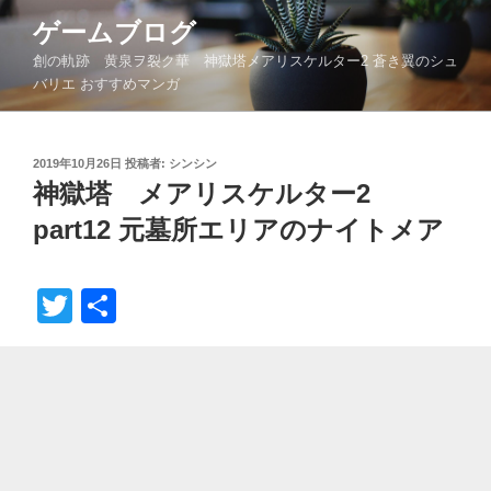
コ
ゲームブログ
ン
創の軌跡 黄泉ヲ裂ク華 神獄塔メアリスケルター2 蒼き翼のシュ
テ
バリエ おすすめマンガ
ン
ツ
へ
投
2019年10月26日
投稿者:
シンシン
ス
稿
神獄塔 メアリスケルター2
キ
日:
ッ
part12 元墓所エリアのナイトメア
プ
T
共
wi
有
tt
er