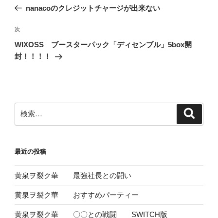
稿
の
nanacoのクレジットチャージが出来ない
ナ
投
ビ
稿
次
次
ゲ
の
WIXOSS ブースターパック「ディセンブル」5box開
投
ー
封！！！！
稿
シ
ョ
ン
検
検
索
索:
最近の投稿
黄泉ヲ裂ク華 最強社長との闘い
黄泉ヲ裂ク華 おすすめパーティー
黄泉ヲ裂ク華 〇〇との戦闘 SWITCH版