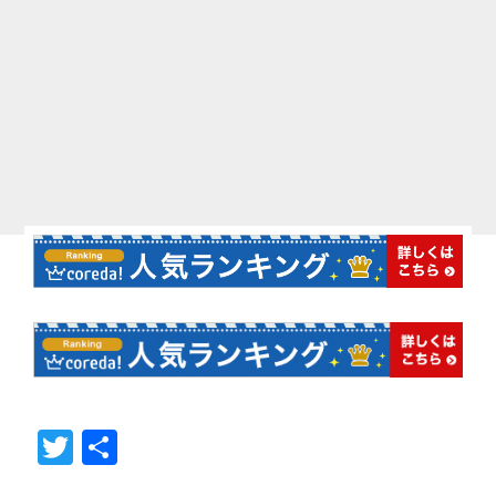
T
共
wi
有