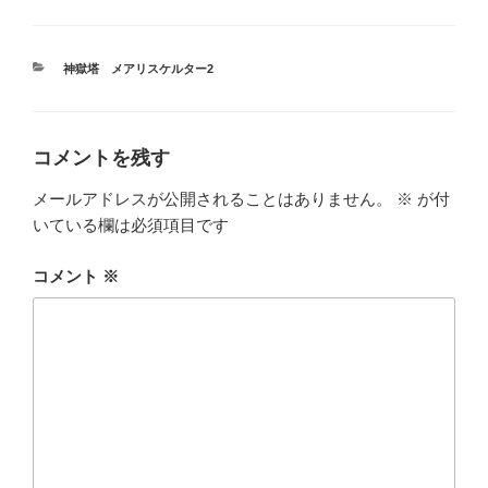
tt
er
カ
神獄塔 メアリスケルター2
テ
ゴ
リ
ー
コメントを残す
メールアドレスが公開されることはありません。
※
が付
いている欄は必須項目です
コメント
※