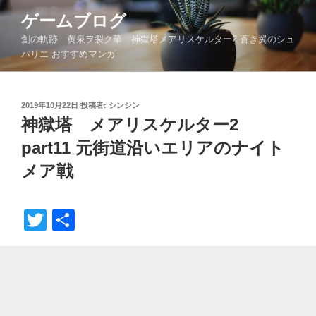
コ
ゲームブログ
ン
創の軌跡 黄泉ヲ裂ク華 神獄塔メアリスケルター2 蒼き翼のシュ
テ
バリエ おすすめマンガ
ン
ツ
へ
投
2019年10月22日
投稿者:
シンシン
ス
稿
神獄塔 メアリスケルター2
キ
日:
ッ
part11 元街道沿いエリアのナイト
プ
メア戦
T
共
wi
有
tt
er