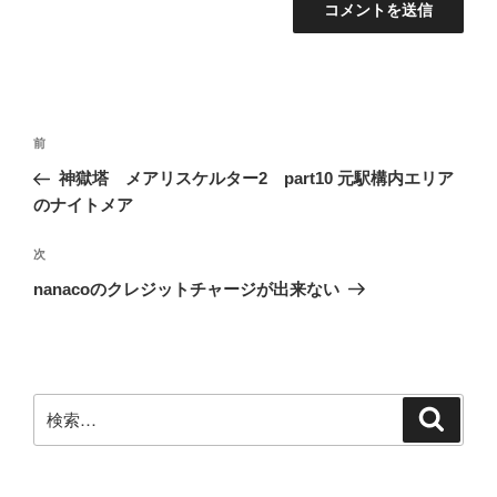
投
前
前
稿
の
神獄塔 メアリスケルター2 part10 元駅構内エリア
ナ
投
のナイトメア
ビ
稿
ゲ
次
次
の
ー
nanacoのクレジットチャージが出来ない
投
シ
稿
ョ
ン
検
検
索
索: